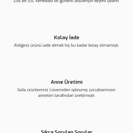
256 Bit SSL sertifikası ile güvenli alışverişin keyfini çıkarın.
139,00 TL
139,00 TL
139,00 TL
Gönder
Kolay İade
Aldığınız ürünü iade etmek hiç bu kadar kolay olmamıştı.
Harf Rozet ''E''
Lsv Harf Rozet ''Ç''
Lsv Harf Rozet ''D''
139,00 TL
139,00 TL
139,00 TL
Anne Üretimi
Gıda ürünlerimiz Lösemiden iyileşmiş çocuklarımızın
anneleri tarafından üretilmiştir.
Sıkça Sorulan Sorular