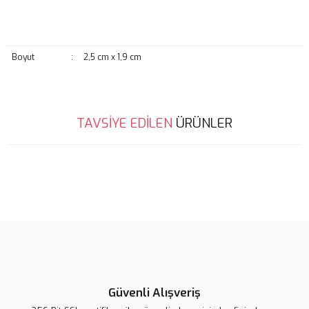
Boyut
:
2,5 cm x 1,9 cm
Bu ürünün fiyat bilgisi, resim, ürün açıklamalarında ve diğer
TAVSİYE EDİLEN
ÜRÜNLER
konularda yetersiz gördüğünüz noktaları öneri formunu kullanarak
Bu ürüne ilk yorumu siz yapın!
tarafımıza iletebilirsiniz.
Görüş ve önerileriniz için teşekkür ederiz.
Yorum Yaz
Ürün resmi kalitesiz, bozuk veya görüntülenemiyor.
Ürün açıklamasında eksik bilgiler bulunuyor.
Ürün bilgilerinde hatalar bulunuyor.
Ürün fiyatı diğer sitelerden daha pahalı.
Bu ürüne benzer farklı alternatifler olmalı.
Lsv Harf Rozet ''A''
Lsv Harf Rozet ''C''
Lsv Harf Rozet ''B''
Güvenli Alışveriş