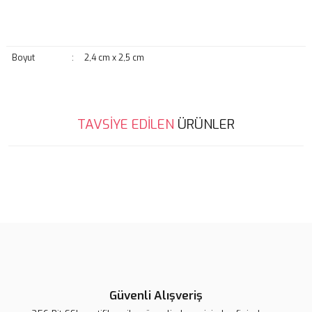
Boyut
:
2,4 cm x 2,5 cm
Bu ürünün fiyat bilgisi, resim, ürün açıklamalarında ve diğer
TAVSİYE EDİLEN
ÜRÜNLER
konularda yetersiz gördüğünüz noktaları öneri formunu kullanarak
Bu ürüne ilk yorumu siz yapın!
tarafımıza iletebilirsiniz.
Görüş ve önerileriniz için teşekkür ederiz.
Yorum Yaz
Ürün resmi kalitesiz, bozuk veya görüntülenemiyor.
Ürün açıklamasında eksik bilgiler bulunuyor.
Ürün bilgilerinde hatalar bulunuyor.
Ürün fiyatı diğer sitelerden daha pahalı.
Bu ürüne benzer farklı alternatifler olmalı.
Lsv Harf Rozet ''A''
Lsv Harf Rozet ''Ç''
Lsv Harf Rozet ''B''
Güvenli Alışveriş