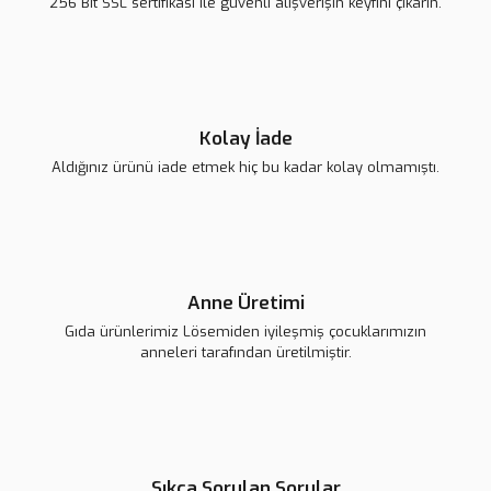
256 Bit SSL sertifikası ile güvenli alışverişin keyfini çıkarın.
139,00 TL
139,00 TL
139,00 TL
Gönder
Kolay İade
Aldığınız ürünü iade etmek hiç bu kadar kolay olmamıştı.
Harf Rozet ''E''
Lsv Harf Rozet ''D''
139,00 TL
139,00 TL
Anne Üretimi
Gıda ürünlerimiz Lösemiden iyileşmiş çocuklarımızın
anneleri tarafından üretilmiştir.
Sıkça Sorulan Sorular