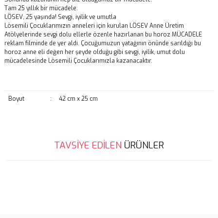
Tam 25 yıllık bir mücadele.
LÖSEV, 25 yaşında! Sevgi, iyilik ve umutla
Lösemili Çocuklarımızın anneleri için kurulan LÖSEV Anne Üretim
Atölyelerinde sevgi dolu ellerle özenle hazırlanan bu horoz MÜCADELE
reklam filminde de yer aldı. Çocuğumuzun yatağının önünde sarıldığı bu
horoz anne eli değen her şeyde olduğu gibi sevgi, iyilik, umut dolu
mücadelesinde Lösemili Çocuklarımızla kazanacaktır.
Boyut
:
42 cm x 25 cm
Bu ürünün fiyat bilgisi, resim, ürün açıklamalarında ve diğer
TAVSİYE EDİLEN
ÜRÜNLER
konularda yetersiz gördüğünüz noktaları öneri formunu kullanarak
Bu ürüne ilk yorumu siz yapın!
tarafımıza iletebilirsiniz.
Görüş ve önerileriniz için teşekkür ederiz.
Yorum Yaz
Ürün resmi kalitesiz, bozuk veya görüntülenemiyor.
Ürün açıklamasında eksik bilgiler bulunuyor.