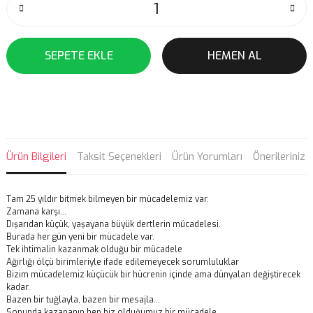
SEPETE EKLE
HEMEN AL
Ürün Bilgileri
Taksit Seçenekleri
Ürün Yorumları
Önerileriniz
Tam 25 yıldır bitmek bilmeyen bir mücadelemiz var.
Zamana karşı…
Dışarıdan küçük, yaşayana büyük dertlerin mücadelesi.
Burada her gün yeni bir mücadele var.
Tek ihtimalin kazanmak olduğu bir mücadele
Ağırlığı ölçü birimleriyle ifade edilemeyecek sorumluluklar
Bizim mücadelemiz küçücük bir hücrenin içinde ama dünyaları değiştirecek
kadar.
Bazen bir tuğlayla, bazen bir mesajla…
Sonunda kazananın hep biz olduğumuz bir mücadele.