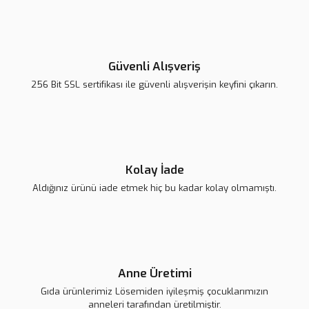
Ürün bilgilerinde hatalar bulunuyor.
Ürün fiyatı diğer sitelerden daha pahalı.
Lsv Kurbağa
Lsv Bay Kaz
Bu ürüne benzer farklı alternatifler olmalı.
Lsv Çapkın Fare
Güvenli Alışveriş
650,00 TL
650,00 TL
720,00 TL
256 Bit SSL sertifikası ile güvenli alışverişin keyfini çıkarın.
Gönder
Kolay İade
Aldığınız ürünü iade etmek hiç bu kadar kolay olmamıştı.
Lsv Sevimli Köpek
LSV OYUNCAK - KOYUN
575,00 TL
Anne Üretimi
550,00 TL
Gıda ürünlerimiz Lösemiden iyileşmiş çocuklarımızın
anneleri tarafından üretilmiştir.