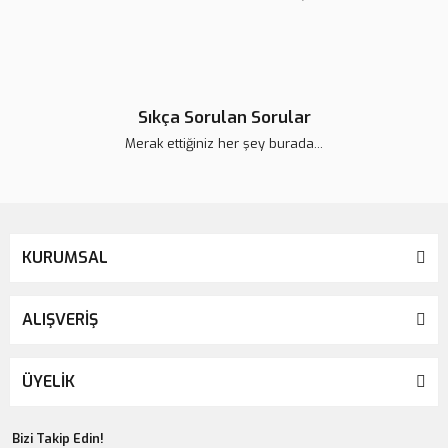
Sıkça Sorulan Sorular
Merak ettiğiniz her şey burada...
KURUMSAL
ALIŞVERİŞ
LSV OYUNCAK-SEVGİ GÜNÜ POLAR KEDİ ERKEK
ÜYELİK
650,00 TL
Bizi Takip Edin!