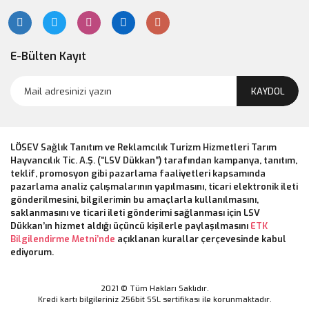
E-Bülten Kayıt
KAYDOL
LÖSEV Sağlık Tanıtım ve Reklamcılık Turizm Hizmetleri Tarım
Hayvancılık Tic. A.Ş. (“LSV Dükkan”) tarafından kampanya, tanıtım,
teklif, promosyon gibi pazarlama faaliyetleri kapsamında
pazarlama analiz çalışmalarının yapılmasını, ticari elektronik ileti
gönderilmesini, bilgilerimin bu amaçlarla kullanılmasını,
saklanmasını ve ticari ileti gönderimi sağlanması için LSV
Dükkan’ın hizmet aldığı üçüncü kişilerle paylaşılmasını
ETK
Bilgilendirme Metni’nde
açıklanan kurallar çerçevesinde kabul
ediyorum.
LSV OYUNCAK-SEVGİ GÜNÜ POLAR KEDİ KIZ
650,00 TL
2021 © Tüm Hakları Saklıdır.
Kredi kartı bilgileriniz 256bit SSL sertifikası ile korunmaktadır.