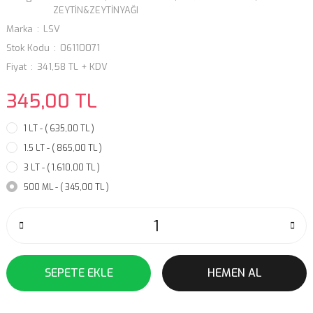
ZEYTİN&ZEYTİNYAĞI
Marka
LSV
Stok Kodu
06110071
Fiyat
341,58 TL + KDV
345,00 TL
1 LT - ( 635,00 TL )
1.5 LT - ( 865,00 TL )
3 LT - ( 1.610,00 TL )
500 ML - ( 345,00 TL )
SEPETE EKLE
HEMEN AL