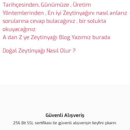
Tarihçesinden, Günümüze , Üretim
Yöntemlerinden , En iyi Zeytinyağını nasıl anlarız
sorularına cevap bulacağınız , bir solukta
okuyacağınız
A dan Z ye Zeytinyağı Blog Yazımız burada
Doğal Zeytinyağı Nasıl Olur ?
Bu ürünün fiyat bilgisi, resim, ürün açıklamalarında ve diğer
konularda yetersiz gördüğünüz noktaları öneri formunu kullanarak
Bu ürüne ilk yorumu siz yapın!
tarafımıza iletebilirsiniz.
Görüş ve önerileriniz için teşekkür ederiz.
Yorum Yaz
Ürün resmi kalitesiz, bozuk veya görüntülenemiyor.
Ürün açıklamasında eksik bilgiler bulunuyor.
Güvenli Alışveriş
Ürün bilgilerinde hatalar bulunuyor.
256 Bit SSL sertifikası ile güvenli alışverişin keyfini çıkarın.
Ürün fiyatı diğer sitelerden daha pahalı.