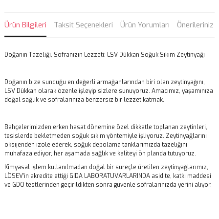
Ürün Bilgileri
Taksit Seçenekleri
Ürün Yorumları
Önerileriniz
Doğanın Tazeliği, Sofranızın Lezzeti: LSV Dükkan Soğuk Sıkım Zeytinyağı
Doğanın bize sunduğu en değerli armağanlarından biri olan zeytinyağını,
LSV Dükkan olarak özenle işleyip sizlere sunuyoruz. Amacımız, yaşamınıza
doğal sağlık ve sofralarınıza benzersiz bir lezzet katmak.
Bahçelerimizden erken hasat dönemine özel dikkatle toplanan zeytinleri,
tesislerde bekletmeden soğuk sıkım yöntemiyle işliyoruz. Zeytinyağlarını
oksijenden izole ederek, soğuk depolama tanklarımızda tazeliğini
muhafaza ediyor, her aşamada sağlık ve kaliteyi ön planda tutuyoruz.
Kimyasal işlem kullanılmadan doğal bir süreçle üretilen zeytinyağlarımız,
LÖSEV'in akredite ettiği GIDA LABORATUVARLARINDA asidite, katkı maddesi
ve GDO testlerinden geçirildikten sonra güvenle sofralarınızda yerini alıyor.