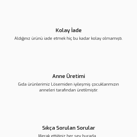
Bu ürüne benzer farklı alternatifler olmalı.
Kolay İade
Aldığınız ürünü iade etmek hiç bu kadar kolay olmamıştı.
Gönder
Anne Üretimi
Gıda ürünlerimiz Lösemiden iyileşmiş çocuklarımızın
anneleri tarafından üretilmiştir.
Sıkça Sorulan Sorular
Merak ettiğiniz her şey burada...