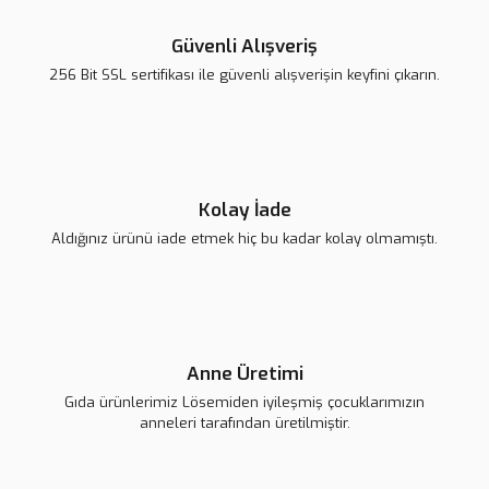
Ürün resmi kalitesiz, bozuk veya görüntülenemiyor.
Ürün açıklamasında eksik bilgiler bulunuyor.
Güvenli Alışveriş
Ürün bilgilerinde hatalar bulunuyor.
256 Bit SSL sertifikası ile güvenli alışverişin keyfini çıkarın.
Ürün fiyatı diğer sitelerden daha pahalı.
Bu ürüne benzer farklı alternatifler olmalı.
Kolay İade
Aldığınız ürünü iade etmek hiç bu kadar kolay olmamıştı.
Gönder
Anne Üretimi
Gıda ürünlerimiz Lösemiden iyileşmiş çocuklarımızın
anneleri tarafından üretilmiştir.