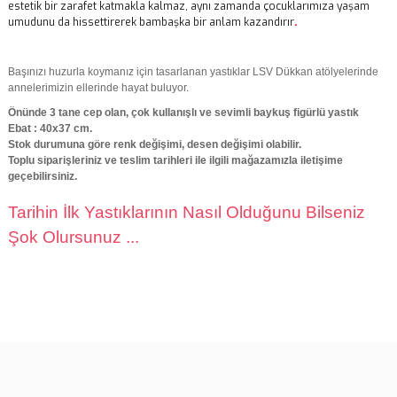
estetik bir zarafet katmakla kalmaz, aynı zamanda çocuklarımıza yaşam
umudunu da hissettirerek bambaşka bir anlam kazandırır
.
Başınızı huzurla koymanız için tasarlanan yastıklar LSV Dükkan atölyelerinde
annelerimizin ellerinde hayat buluyor.
Önünde 3 tane cep olan, çok kullanışlı ve sevimli baykuş figürlü yastık
Ebat : 40x37 cm.
Stok durumuna göre renk değişimi, desen değişimi olabilir.
Toplu siparişleriniz ve teslim tarihleri ile ilgili mağazamızla iletişime
geçebilirsiniz.
Tarihin İlk Yastıklarının Nasıl Olduğunu Bilseniz
Şok Olursunuz ...
Bu ürünün fiyat bilgisi, resim, ürün açıklamalarında ve diğer
konularda yetersiz gördüğünüz noktaları öneri formunu kullanarak
Bu ürüne ilk yorumu siz yapın!
tarafımıza iletebilirsiniz.
Görüş ve önerileriniz için teşekkür ederiz.
Yorum Yaz