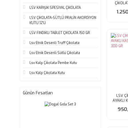
ÇİKOLA
K
LSV KARIŞIK SPESİYAL ÇİKOLATA
1.25
LSV ÇİKOLATA-SÜTLÜ PRALİN AKORDİYON
KUTU 12'Lİ
LSV FINDIKLI TABLET ÇİKOLATA 150 GR
Lsv Etnik Desenli Truff Çikolata
Lsv Etnik Desenli Sütlü Çikolata
Lsv Kalp Çikolata Pembe Kutu
Lsv Kalp Çikolata Kutu
Günün Fırsatları
LSV Çİ
AYAKLI 
30
950