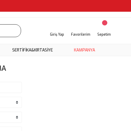
Giriş Yap
Favorilerim
Sepetim
SERTİFİKA&KIRTASİYE
KAMPANYA
MA