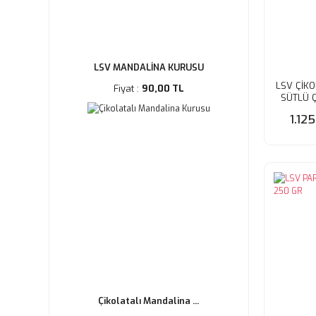
LSV MANDALİNA KURUSU
LSV ÇİKO
Fiyat :
90,00 TL
SÜTLÜ Ç
BARD
1.12
Çikolatalı Mandalina ...