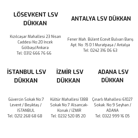
LÖSEVKENT LSV
ANTALYA LSV DÜKKAN
DÜKKAN
Kızılcaşar Mahallesi 23 Nisan
Fener Mah. Bülent Ecevit Bulvarı Barış
Caddesi No:20 İncek
Apt. No :15 D:1 Muratpaşa / Antalya
Gölbaşı/Ankara
Tel: 0242 316 06 63
Tel: 0312 666 76 66
İSTANBUL LSV
İZMİR LSV
ADANA LSV
DÜKKAN
DÜKKAN
DÜKKAN
Güvercin Sokak No:7
Kültür Mahallesi 1388
Çınarlı Mahallesi 61027
Levent / Beşiktaş /
Sokak No:7 Alsancak-
Sokak. No:9 Seyhan /
İSTANBUL
Konak / İZMİR
ADANA
Tel: 0212 268 68 68
Tel: 0232 520 85 20
Tel: 0322 999 16 05