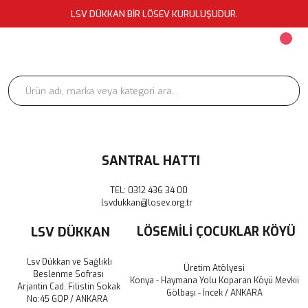
LSV DÜKKAN BİR LÖSEV KURULUŞUDUR.
SANTRAL HATTI
TEL: 0312 436 34 00
lsvdukkan@losev.org.tr
LSV DÜKKAN
LÖSEMİLİ ÇOCUKLAR KÖYÜ
Lsv Dükkan ve Sağlıklı
Üretim Atölyesi
Beslenme Sofrası
Konya - Haymana Yolu Koparan Köyü Mevkii
Arjantin Cad. Filistin Sokak
Gölbaşı - İncek / ANKARA
No:45 GOP / ANKARA