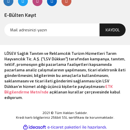
E-Bülten Kayıt
KAYDOL
LÖSEV Sağlık Tanıtım ve Reklamcılık Turizm Hizmetleri Tarım
Hayvancılık Tic. A.Ş. (“LSV Dükkan”) tarafından kampanya, tanıtım,
teklif, promosyon gibi pazarlama faaliyetleri kapsamında
pazarlama analiz çalışmalarının yapılmasını, ticari elektronik ileti
gönderilmesini, bilgilerimin bu amaçlarla kullanılmasını,
saklanmasını ve ticari ileti gönderimi sağlanması için LSV
Dükkan’ın hizmet aldığı üçüncü kişilerle paylaşılmasını
ETK
Bilgilendirme Metni’nde
açıklanan kurallar çerçevesinde kabul
ediyorum.
2021 © Tüm Hakları Saklıdır.
Kredi kartı bilgileriniz 256bit SSL sertifikası ile korunmaktadır.
ile
ideasoft
e-